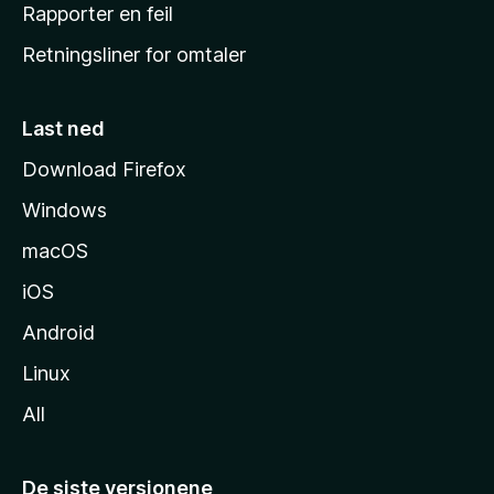
j
Rapporter en feil
e
Retningsliner for omtaler
m
m
e
Last ned
s
Download Firefox
i
Windows
d
e
macOS
iOS
Android
Linux
All
De siste versjonene