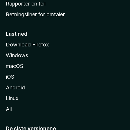
j
Rapporter en feil
e
Retningsliner for omtaler
m
m
e
Last ned
s
Download Firefox
i
Windows
d
e
macOS
iOS
Android
Linux
All
De siste versjonene