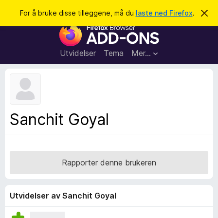
S
Logg inn
For å bruke disse tilleggene, må du
laste ned Firefox
.
A
v
ø
T
v
k
i
i
s
l
d
Utvidelser
Tema
Mer…
e
l
n
e
n
e
g
m
g
e
l
f
Sanchit Goyal
d
o
i
n
r
g
F
e
n
i
Rapporter denne brukeren
r
e
f
Utvidelser av Sanchit Goyal
o
x