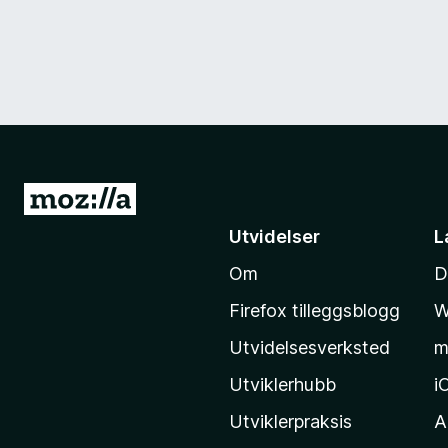
G
å
Utvidelser
L
t
Om
D
i
l
Firefox tilleggsblogg
W
M
Utvidelsesverksted
m
o
z
Utviklerhubb
i
i
Utviklerpraksis
A
l