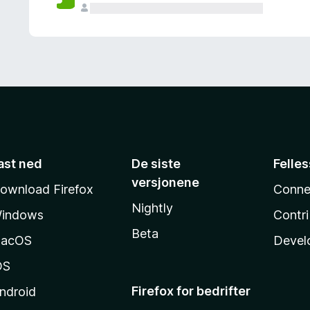
ast ned
De siste
Felle
versjonene
ownload Firefox
Conne
Nightly
indows
Contr
Beta
acOS
Devel
OS
Firefox for bedrifter
ndroid