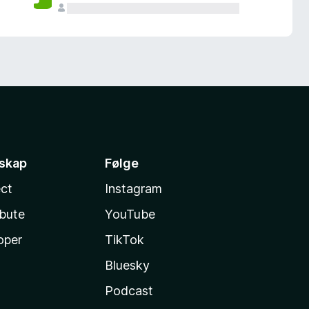
sskap
Følge
ct
Instagram
ibute
YouTube
oper
TikTok
Bluesky
Podcast