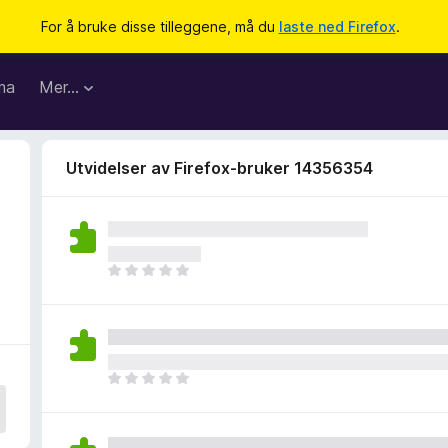
For å bruke disse tilleggene, må du
laste ned Firefox
.
ma
Mer…
Utvidelser av Firefox-bruker 14356354
6
D
e
t
e
r
i
D
n
e
g
t
e
e