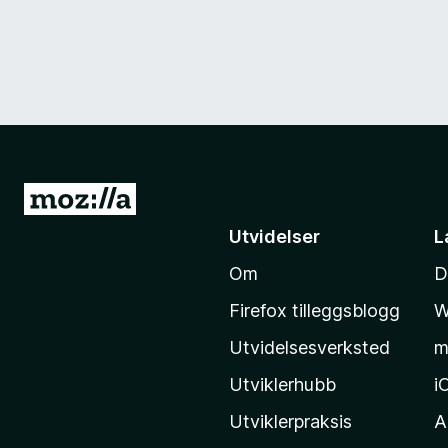
G
å
Utvidelser
L
t
Om
D
i
l
Firefox tilleggsblogg
W
M
Utvidelsesverksted
m
o
z
Utviklerhubb
i
i
Utviklerpraksis
A
l