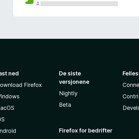
ast ned
De siste
Felle
versjonene
ownload Firefox
Conne
Nightly
indows
Contr
Beta
acOS
Devel
OS
Firefox for bedrifter
ndroid