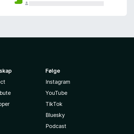
sskap
Følge
ct
Instagram
ibute
YouTube
oper
TikTok
Bluesky
Podcast