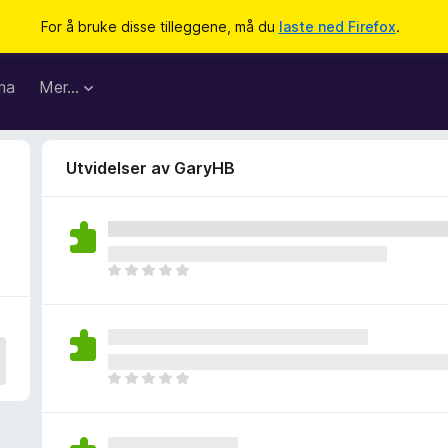
For å bruke disse tilleggene, må du
laste ned Firefox
.
ma
Mer…
Utvidelser av GaryHB
D
e
t
e
r
i
D
n
e
g
t
e
e