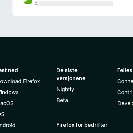
ast ned
De siste
Felle
versjonene
ownload Firefox
Conne
Nightly
indows
Contr
Beta
acOS
Devel
OS
Firefox for bedrifter
ndroid