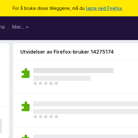
For å bruke disse tilleggene, må du
laste ned Firefox
.
ma
Mer…
Utvidelser av Firefox-bruker 14275174
D
e
t
e
r
i
D
n
e
g
t
e
e