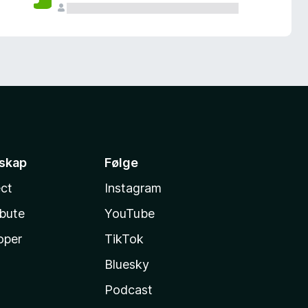
sskap
Følge
ct
Instagram
ibute
YouTube
oper
TikTok
Bluesky
Podcast