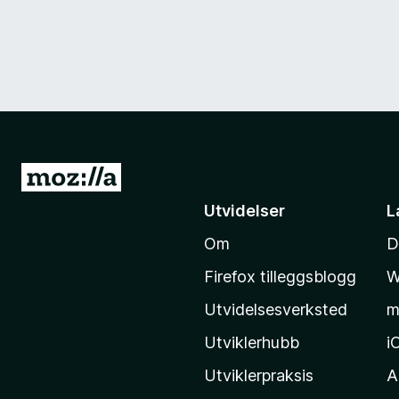
G
å
Utvidelser
L
t
Om
D
i
l
Firefox tilleggsblogg
W
M
Utvidelsesverksted
m
o
z
Utviklerhubb
i
i
Utviklerpraksis
A
l