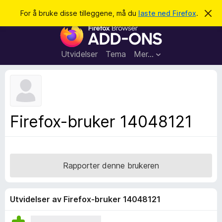
S
Logg inn
For å bruke disse tilleggene, må du
laste ned Firefox
.
A
v
ø
T
v
k
i
i
s
l
d
Utvidelser
Tema
Mer…
e
l
n
e
n
e
g
m
g
e
l
f
Firefox-bruker 14048121
d
o
i
n
r
g
F
e
n
i
Rapporter denne brukeren
r
e
f
Utvidelser av Firefox-bruker 14048121
o
x