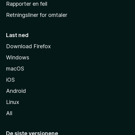
j
Rapporter en feil
e
Retningsliner for omtaler
m
m
e
Last ned
s
Download Firefox
i
Windows
d
e
macOS
iOS
Android
Linux
All
De siste versjonene