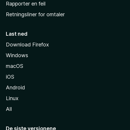
j
Rapporter en feil
e
Retningsliner for omtaler
m
m
e
Last ned
s
Download Firefox
i
Windows
d
e
macOS
iOS
Android
Linux
All
De siste versjonene