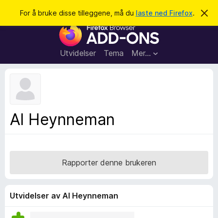
S
Logg inn
For å bruke disse tilleggene, må du
laste ned Firefox
.
A
v
ø
T
v
k
i
i
s
l
d
Utvidelser
Tema
Mer…
e
l
n
e
n
e
g
m
g
e
l
f
Al Heynneman
d
o
i
n
r
g
F
e
n
i
Rapporter denne brukeren
r
e
f
Utvidelser av Al Heynneman
o
x