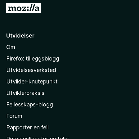
-
G
n
å
e
t
t
i
Utvidelser
t
l
l
Om
M
e
o
s
Firefox tilleggsblogg
e
z
Utvidelsesverksted
r
i
Utvikler-knutepunkt
l
l
Utviklerpraksis
a
Fellesskaps-blogg
s
h
Forum
j
Rapporter en feil
e
Retningsliner for omtaler