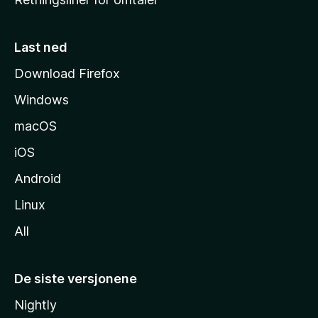
m
m
e
Last ned
s
Download Firefox
i
Windows
d
e
macOS
iOS
Android
Linux
All
De siste versjonene
Nightly