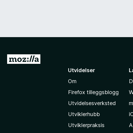
G
å
Utvidelser
L
t
Om
D
i
l
Firefox tilleggsblogg
W
M
Utvidelsesverksted
m
o
z
Utviklerhubb
i
i
Utviklerpraksis
A
l