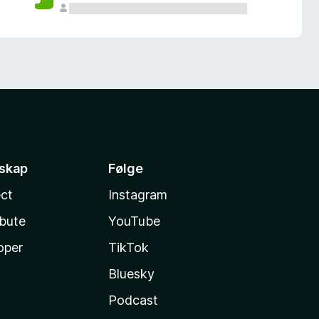
sskap
Følge
ct
Instagram
ibute
YouTube
oper
TikTok
Bluesky
Podcast