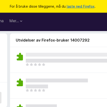
For å bruke disse tilleggene, må du
laste ned Firefox
.
ma
Mer…
Utvidelser av Firefox-bruker 14007292
D
e
t
e
r
i
D
n
e
g
t
e
e