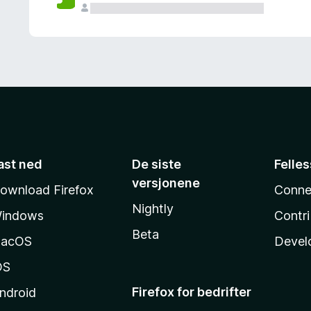
ast ned
De siste
Felle
versjonene
ownload Firefox
Conne
Nightly
indows
Contr
Beta
acOS
Devel
OS
Firefox for bedrifter
ndroid