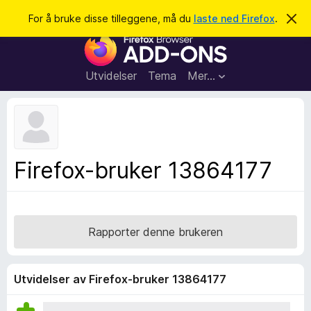
S
Logg inn
For å bruke disse tilleggene, må du
laste ned Firefox
.
A
v
ø
T
v
k
i
i
s
l
d
Utvidelser
Tema
Mer…
e
l
n
e
n
e
g
m
g
e
l
f
Firefox-bruker 13864177
d
o
i
n
r
g
F
e
n
i
Rapporter denne brukeren
r
e
f
Utvidelser av Firefox-bruker 13864177
o
x