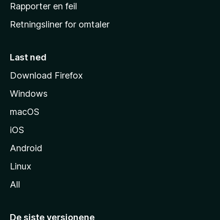
j
Rapporter en feil
e
Retningsliner for omtaler
m
m
e
Last ned
s
Download Firefox
i
Windows
d
e
macOS
iOS
Android
Linux
All
De siste versjonene