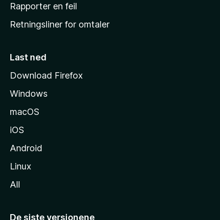
j
Rapporter en feil
e
Retningsliner for omtaler
m
m
e
Last ned
s
Download Firefox
i
Windows
d
e
macOS
iOS
Android
Linux
All
De siste versjonene