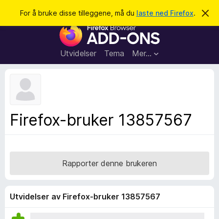
S
Logg inn
For å bruke disse tilleggene, må du
laste ned Firefox
.
A
v
ø
T
v
k
i
i
s
l
d
Utvidelser
Tema
Mer…
e
l
n
e
n
e
g
m
g
e
l
f
Firefox-bruker 13857567
d
o
i
n
r
g
F
e
n
i
Rapporter denne brukeren
r
e
f
Utvidelser av Firefox-bruker 13857567
o
x