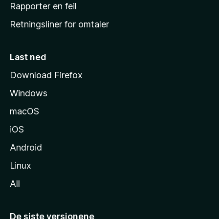
j
Rapporter en feil
e
Retningsliner for omtaler
m
m
e
Last ned
s
Download Firefox
i
Windows
d
e
macOS
iOS
Android
Linux
All
De siste versjonene