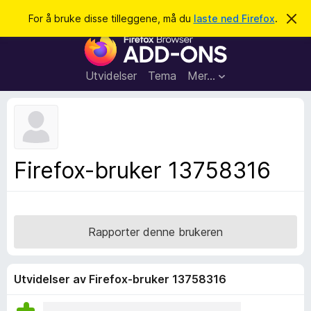
S
Logg inn
For å bruke disse tilleggene, må du
laste ned Firefox
.
A
v
ø
T
v
k
i
i
s
l
d
Utvidelser
Tema
Mer…
e
l
n
e
n
e
g
m
g
e
l
f
Firefox-bruker 13758316
d
o
i
n
r
g
F
e
n
i
Rapporter denne brukeren
r
e
f
Utvidelser av Firefox-bruker 13758316
o
x