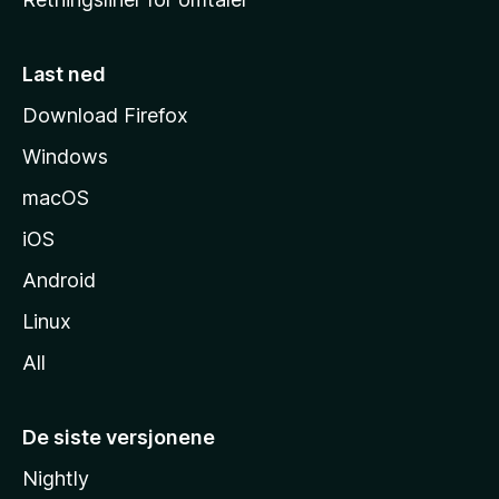
m
m
e
Last ned
s
Download Firefox
i
Windows
d
e
macOS
iOS
Android
Linux
All
De siste versjonene
Nightly