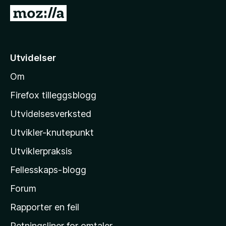
-
G
n
å
e
t
t
i
Utvidelser
t
l
l
Om
M
e
o
s
Firefox tilleggsblogg
e
z
Utvidelsesverksted
r
i
Utvikler-knutepunkt
l
l
Utviklerpraksis
a
Fellesskaps-blogg
s
h
Forum
j
Rapporter en feil
e
Retningsliner for omtaler