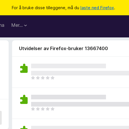
For å bruke disse tilleggene, må du
laste ned Firefox
.
ma
Mer…
Utvidelser av Firefox-bruker 13667400
D
e
t
e
r
i
D
n
e
g
t
e
e