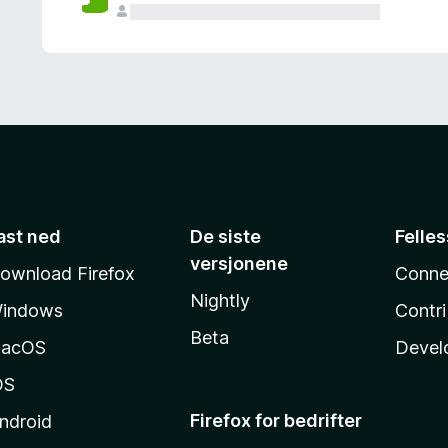
ast ned
De siste
Felle
versjonene
ownload Firefox
Conne
Nightly
indows
Contr
Beta
acOS
Devel
OS
Firefox for bedrifter
ndroid