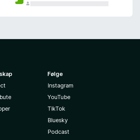
sskap
Følge
ct
Instagram
ibute
YouTube
oper
TikTok
Bluesky
Podcast