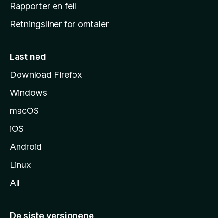
j
Rapporter en feil
e
Retningsliner for omtaler
m
m
e
Last ned
s
Download Firefox
i
Windows
d
e
macOS
iOS
Android
Linux
All
De siste versjonene