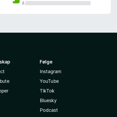
sskap
Følge
ct
Instagram
ibute
YouTube
oper
TikTok
Bluesky
Podcast