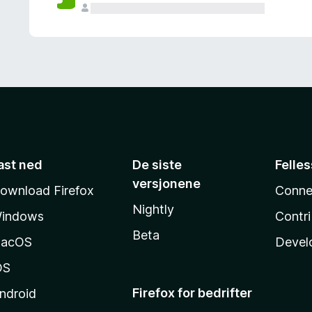
ast ned
De siste
Felle
versjonene
ownload Firefox
Conne
Nightly
indows
Contr
Beta
acOS
Devel
OS
Firefox for bedrifter
ndroid