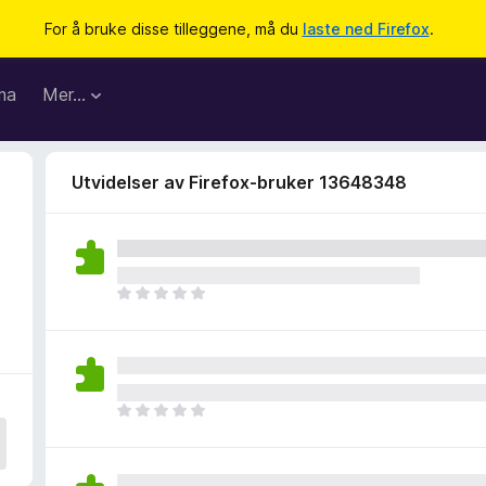
For å bruke disse tilleggene, må du
laste ned Firefox
.
ma
Mer…
Utvidelser av Firefox-bruker 13648348
8
D
e
t
e
r
i
D
n
e
g
t
e
e