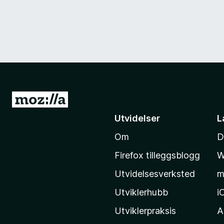
G
å
Utvidelser
L
t
Om
D
i
l
Firefox tilleggsblogg
W
M
Utvidelsesverksted
m
o
z
Utviklerhubb
i
i
Utviklerpraksis
A
l