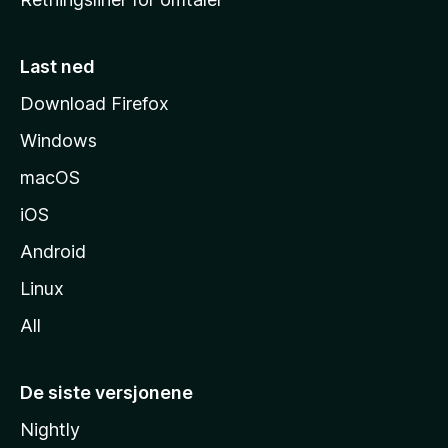
m
m
e
Last ned
s
Download Firefox
i
Windows
d
e
macOS
iOS
Android
Linux
All
De siste versjonene
Nightly