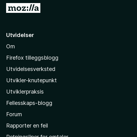
-
G
n
å
e
t
t
i
Utvidelser
t
l
l
Om
M
e
o
s
Firefox tilleggsblogg
e
z
Utvidelsesverksted
r
i
Utvikler-knutepunkt
l
l
Utviklerpraksis
a
Fellesskaps-blogg
s
h
Forum
j
Rapporter en feil
e
Retningsliner for omtaler