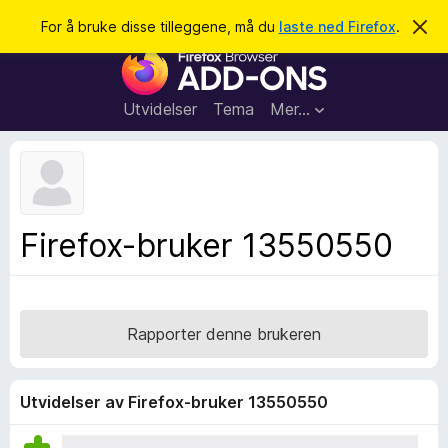
S
Logg inn
For å bruke disse tilleggene, må du
laste ned Firefox
.
A
v
ø
T
v
k
i
i
s
l
d
Utvidelser
Tema
Mer…
e
l
n
e
n
e
g
m
g
e
l
f
Firefox-bruker 13550550
d
o
i
n
r
g
F
e
n
i
Rapporter denne brukeren
r
e
f
Utvidelser av Firefox-bruker 13550550
o
x