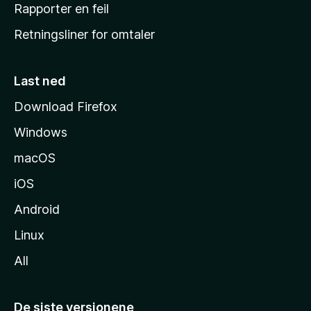
j
Rapporter en feil
e
Retningsliner for omtaler
m
m
e
Last ned
s
Download Firefox
i
Windows
d
e
macOS
iOS
Android
Linux
All
De siste versjonene