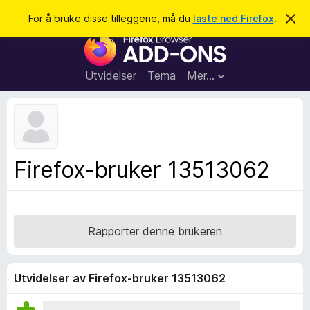
S
Logg inn
For å bruke disse tilleggene, må du
laste ned Firefox
.
A
v
ø
T
v
k
i
i
s
l
d
Utvidelser
Tema
Mer…
e
l
n
e
n
e
g
m
g
e
l
f
Firefox-bruker 13513062
d
o
i
n
r
g
F
e
n
i
Rapporter denne brukeren
r
e
f
Utvidelser av Firefox-bruker 13513062
o
x