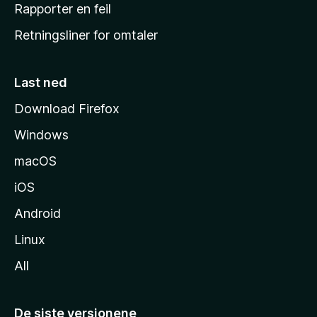
j
Rapporter en feil
e
Retningsliner for omtaler
m
m
e
Last ned
s
Download Firefox
i
Windows
d
e
macOS
iOS
Android
Linux
All
De siste versjonene