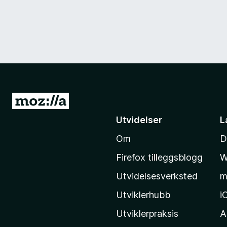
G
å
Utvidelser
L
t
Om
D
i
l
Firefox tilleggsblogg
W
M
Utvidelsesverksted
m
o
z
Utviklerhubb
i
i
Utviklerpraksis
A
l