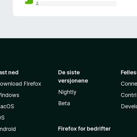
ast ned
De siste
Felle
versjonene
ownload Firefox
Conne
Nightly
indows
Contr
Beta
acOS
Devel
OS
Firefox for bedrifter
ndroid