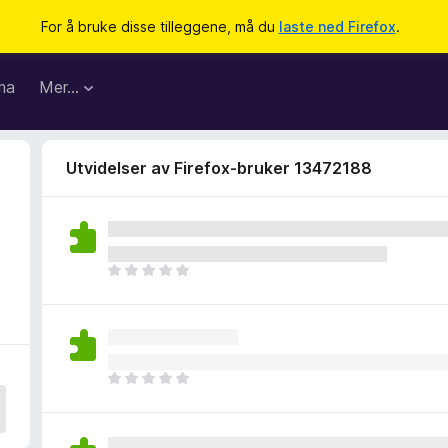
For å bruke disse tilleggene, må du
laste ned Firefox
.
ma
Mer…
Utvidelser av Firefox-bruker 13472188
D
e
t
e
r
i
D
n
e
g
t
e
e