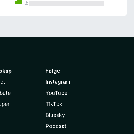
sskap
Følge
ct
Instagram
ibute
YouTube
oper
TikTok
Bluesky
Podcast