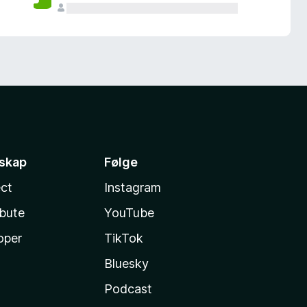
sskap
Følge
ct
Instagram
ibute
YouTube
oper
TikTok
Bluesky
Podcast