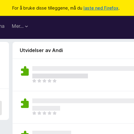
For å bruke disse tilleggene, må du
laste ned Firefox
.
ma
Mer…
Utvidelser av Andi
D
e
t
e
r
i
D
n
e
g
t
e
e