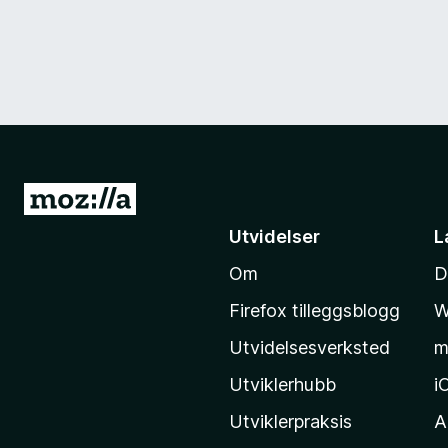
G
å
Utvidelser
L
t
Om
D
i
l
Firefox tilleggsblogg
W
M
Utvidelsesverksted
m
o
z
Utviklerhubb
i
i
Utviklerpraksis
A
l