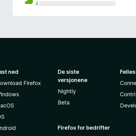
ast ned
De siste
Felle
versjonene
ownload Firefox
Conne
Nightly
indows
Contr
Beta
acOS
Devel
OS
Firefox for bedrifter
ndroid