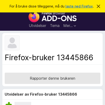
S
Logg inn
For å bruke disse tilleggene, må du
laste ned Firefox
.
A
v
ø
T
v
k
i
i
s
l
d
Utvidelser
Tema
Mer…
e
l
n
e
n
e
g
m
g
e
l
f
Firefox-bruker 13445866
d
o
i
n
r
g
F
e
n
i
Rapporter denne brukeren
r
e
f
Utvidelser av Firefox-bruker 13445866
o
x