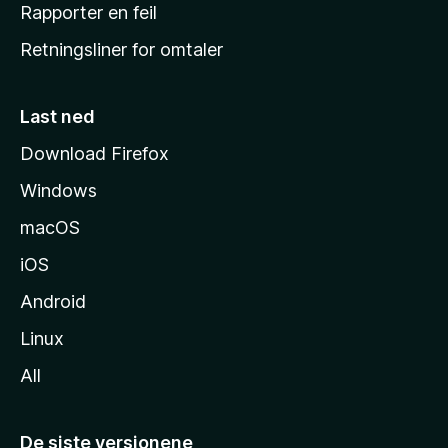
j
Rapporter en feil
e
Retningsliner for omtaler
m
m
e
Last ned
s
Download Firefox
i
Windows
d
e
macOS
iOS
Android
Linux
All
De siste versjonene