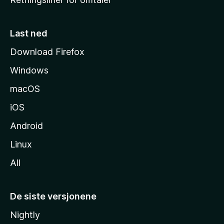
m
m
e
Last ned
s
Download Firefox
i
Windows
d
e
macOS
iOS
Android
Linux
All
De siste versjonene
Nightly