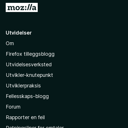
-
G
n
å
e
t
t
i
Utvidelser
t
l
l
Om
M
e
o
s
Firefox tilleggsblogg
e
z
Utvidelsesverksted
r
i
Utvikler-knutepunkt
l
l
Utviklerpraksis
a
Fellesskaps-blogg
s
h
Forum
j
Rapporter en feil
e
Retningsliner for omtaler