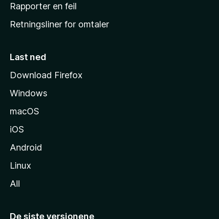
j
Rapporter en feil
e
Retningsliner for omtaler
m
m
e
Last ned
s
Download Firefox
i
Windows
d
e
macOS
iOS
Android
Linux
All
De siste versjonene