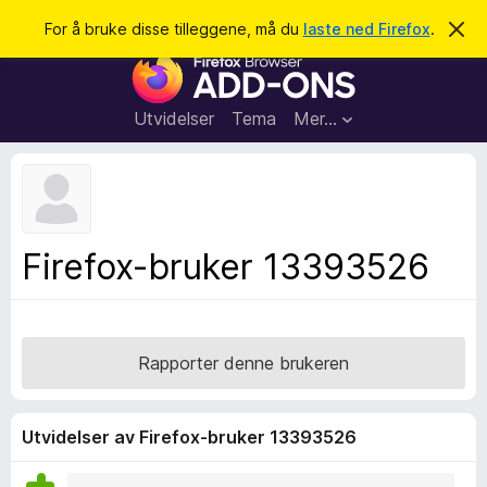
S
Logg inn
For å bruke disse tilleggene, må du
laste ned Firefox
.
A
v
ø
T
v
k
i
i
s
l
d
Utvidelser
Tema
Mer…
e
l
n
e
n
e
g
m
g
e
l
f
Firefox-bruker 13393526
d
o
i
n
r
g
F
e
n
i
Rapporter denne brukeren
r
e
f
Utvidelser av Firefox-bruker 13393526
o
x