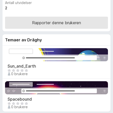
Antall utvidelser
-
2
n
e
Rapporter denne brukeren
t
t
l
Temaer av Drăghy
e
s
e
r
Sun_and_Earth
D
0 brukere
e
t
e
r
i
Spacebound
n
D
0 brukere
g
e