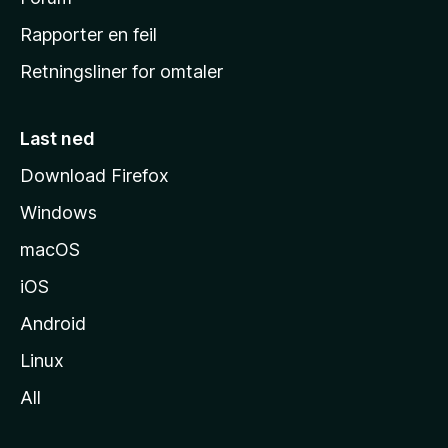
å
j
Rapporter en feil
e
Retningsliner for omtaler
m
m
e
Last ned
s
Download Firefox
i
Windows
d
e
macOS
iOS
Android
Linux
All