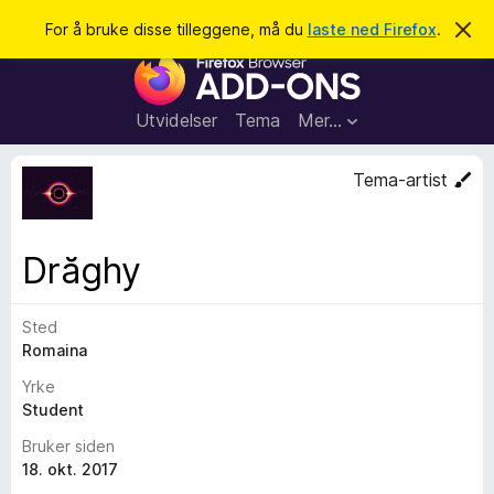
S
Logg inn
For å bruke disse tilleggene, må du
laste ned Firefox
.
A
v
ø
T
v
k
i
i
s
l
d
Utvidelser
Tema
Mer…
e
l
n
e
n
Tema-artist
e
g
m
g
e
l
f
Drăghy
d
o
i
n
r
g
Sted
F
e
n
Romaina
i
r
Yrke
e
Student
f
Bruker siden
o
18. okt. 2017
x