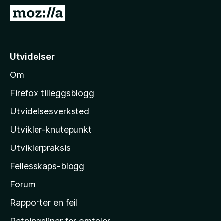
-
G
n
å
e
t
t
i
Utvidelser
t
l
l
Om
M
e
o
s
Firefox tilleggsblogg
e
z
Utvidelsesverksted
r
i
Utvikler-knutepunkt
l
l
Utviklerpraksis
a
Fellesskaps-blogg
s
h
Forum
j
Rapporter en feil
e
Retningsliner for omtaler