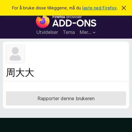
S
Logg inn
For å bruke disse tilleggene, må du
laste ned Firefox
.
A
v
ø
T
v
k
i
i
s
l
d
Utvidelser
Tema
Mer…
e
l
n
e
n
e
g
m
g
e
l
f
周大大
d
o
i
n
r
g
F
e
n
i
Rapporter denne brukeren
r
e
f
o
x