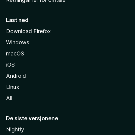
m
m
e
Last ned
s
Download Firefox
i
Windows
d
e
macOS
iOS
Android
Linux
All
De siste versjonene
Nightly