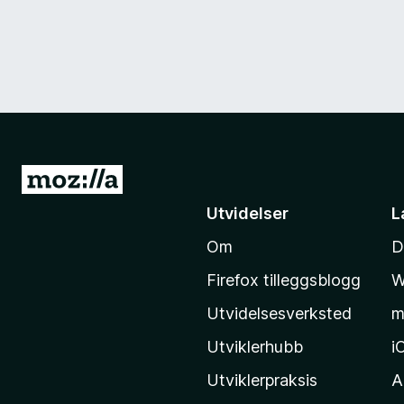
G
å
Utvidelser
L
t
Om
D
i
l
Firefox tilleggsblogg
W
M
Utvidelsesverksted
m
o
z
Utviklerhubb
i
i
Utviklerpraksis
A
l