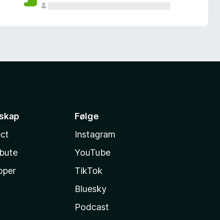
sskap
Følge
ct
Instagram
ibute
YouTube
oper
TikTok
Bluesky
Podcast