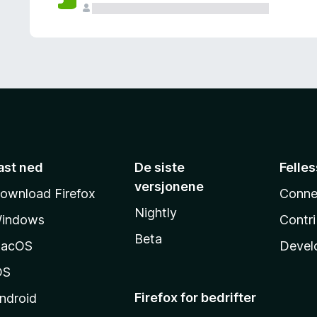
ast ned
De siste
Felle
versjonene
ownload Firefox
Conne
Nightly
indows
Contr
Beta
acOS
Devel
OS
Firefox for bedrifter
ndroid