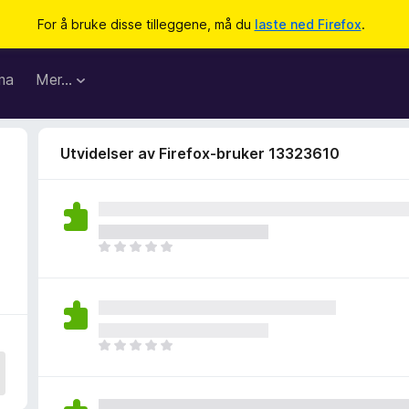
For å bruke disse tilleggene, må du
laste ned Firefox
.
ma
Mer…
Utvidelser av Firefox-bruker 13323610
3
D
e
t
e
r
i
D
n
e
g
t
e
e