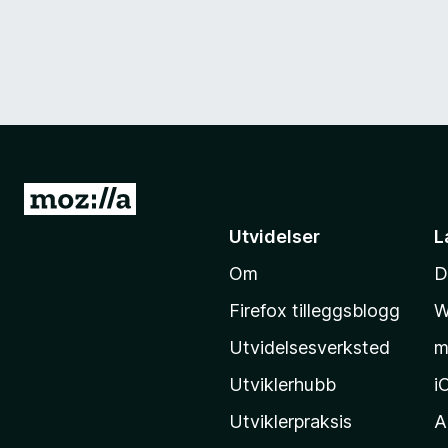
G
å
Utvidelser
L
t
Om
D
i
l
Firefox tilleggsblogg
W
M
Utvidelsesverksted
m
o
z
Utviklerhubb
i
i
Utviklerpraksis
A
l