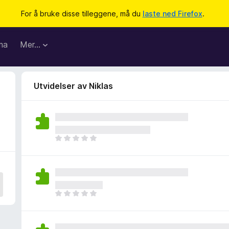
For å bruke disse tilleggene, må du
laste ned Firefox
.
ma
Mer…
Utvidelser av Niklas
D
e
t
e
r
i
D
n
e
g
t
e
e