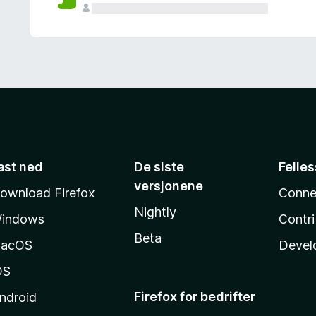
ast ned
De siste
Felle
versjonene
ownload Firefox
Conne
Nightly
indows
Contr
Beta
acOS
Devel
OS
Firefox for bedrifter
ndroid