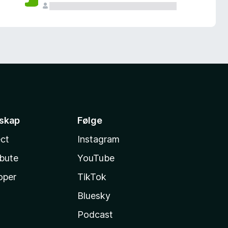
sskap
Følge
ct
Instagram
ibute
YouTube
oper
TikTok
Bluesky
Podcast