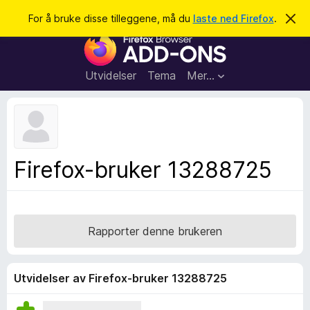
S
Logg inn
For å bruke disse tilleggene, må du
laste ned Firefox
.
A
v
ø
T
v
k
i
i
s
l
d
Utvidelser
Tema
Mer…
e
l
n
e
n
e
g
m
g
e
l
f
Firefox-bruker 13288725
d
o
i
n
r
g
F
e
n
i
Rapporter denne brukeren
r
e
f
Utvidelser av Firefox-bruker 13288725
o
x