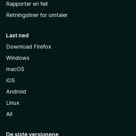
j
Rapporter en feil
e
Retningsliner for omtaler
m
m
e
Last ned
s
Download Firefox
i
Windows
d
e
macOS
iOS
Android
Linux
All
De siste versjonene