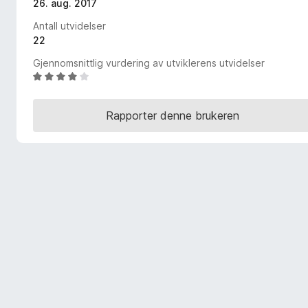
26. aug. 2017
-
Antall utvidelser
n
22
e
t
Gjennomsnittlig vurdering av utviklerens utvidelser
t
V
u
l
r
e
Rapporter denne brukeren
d
s
e
e
r
r
t
t
i
l
4
,
2
u
t
a
v