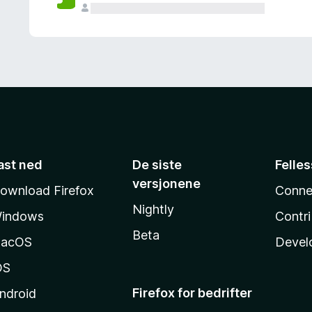
ast ned
De siste
Felle
versjonene
ownload Firefox
Conne
Nightly
indows
Contr
Beta
acOS
Devel
OS
Firefox for bedrifter
ndroid