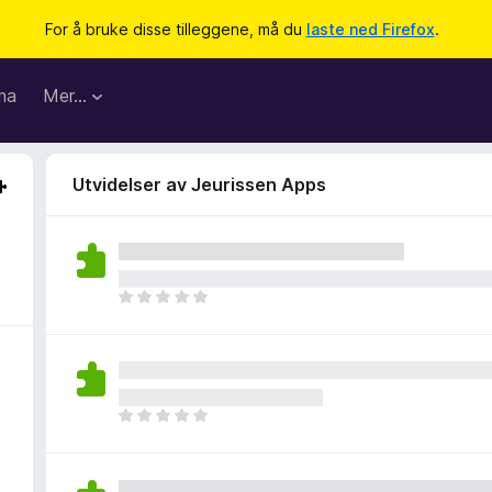
For å bruke disse tilleggene, må du
laste ned Firefox
.
ma
Mer…
Utvidelser av Jeurissen Apps
D
e
t
e
r
i
D
n
e
g
t
e
e