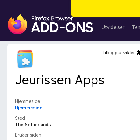
T
i
Utvidelser
Te
l
l
e
Tilleggsutvikler
g
g
f
Jeurissen Apps
o
r
F
i
Hjemmeside
r
Hjemmeside
e
Sted
f
The Netherlands
o
Bruker siden
x