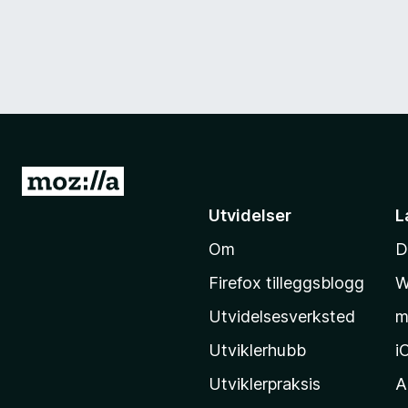
G
å
Utvidelser
L
t
Om
D
i
l
Firefox tilleggsblogg
W
M
Utvidelsesverksted
m
o
z
Utviklerhubb
i
i
Utviklerpraksis
A
l