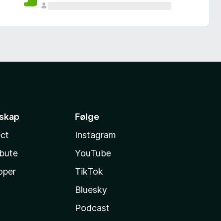
sskap
Følge
ct
Instagram
ibute
YouTube
oper
TikTok
Bluesky
Podcast