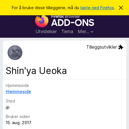
S
Logg inn
For å bruke disse tilleggene, må du
laste ned Firefox
.
A
v
ø
T
v
k
i
i
s
l
d
Utvidelser
Tema
Mer…
e
l
n
e
n
Tilleggsutvikler
e
g
m
g
e
l
f
Shin'ya Ueoka
d
o
i
n
r
g
Hjemmeside
F
e
n
Hjemmeside
i
r
Sted
e
jp
f
Bruker siden
o
15. aug. 2017
x