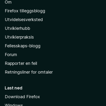
r
Om
g
M
å
d
e
o
e
Firefox tilleggsblogg
r
r
z
e
Utvidelsesverksted
i
n
i
n
n
Utviklerhubb
l
g
å
e
l
Utviklerpraksis
r
a
e
Fellesskaps-blogg
s
n
h
Forum
n
å
j
Rapporter en feil
e
Retningsliner for omtaler
m
m
e
Last ned
s
Download Firefox
i
Windows
d