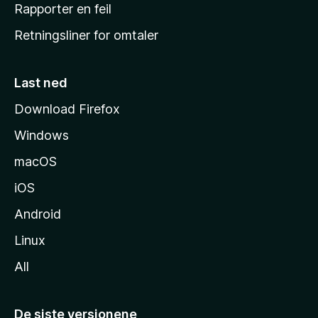
j
Rapporter en feil
e
Retningsliner for omtaler
m
m
e
Last ned
s
Download Firefox
i
Windows
d
e
macOS
iOS
Android
Linux
All
De siste versjonene