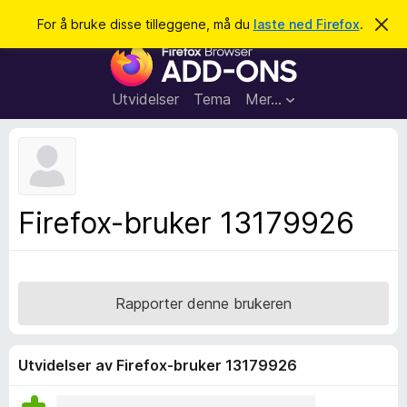
S
Logg inn
For å bruke disse tilleggene, må du
laste ned Firefox
.
A
v
ø
T
v
k
i
i
s
l
d
Utvidelser
Tema
Mer…
e
l
n
e
n
e
g
m
g
e
l
f
Firefox-bruker 13179926
d
o
i
n
r
g
F
e
n
i
Rapporter denne brukeren
r
e
f
Utvidelser av Firefox-bruker 13179926
o
x