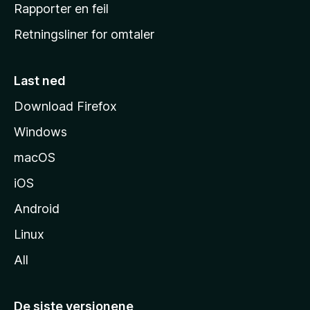
j
Rapporter en feil
e
Retningsliner for omtaler
m
m
e
Last ned
s
Download Firefox
i
Windows
d
e
macOS
iOS
Android
Linux
All
De siste versjonene