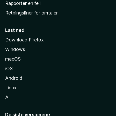
j
Rapporter en feil
e
Retningsliner for omtaler
m
m
e
Last ned
s
Download Firefox
i
Windows
d
e
macOS
iOS
Android
Linux
All
De siste versjonene