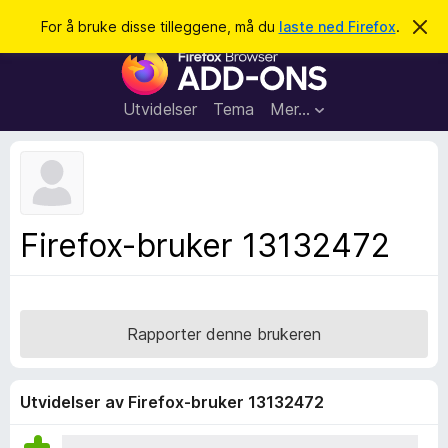
S
Logg inn
For å bruke disse tilleggene, må du
laste ned Firefox
.
A
v
ø
T
v
k
i
i
s
l
d
Utvidelser
Tema
Mer…
e
l
n
e
n
e
g
m
g
e
l
f
Firefox-bruker 13132472
d
o
i
n
r
g
F
e
n
i
Rapporter denne brukeren
r
e
f
Utvidelser av Firefox-bruker 13132472
o
x