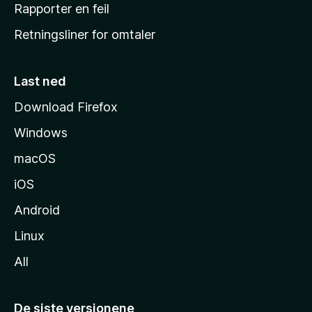
j
Rapporter en feil
e
Retningsliner for omtaler
m
m
e
Last ned
s
Download Firefox
i
Windows
d
e
macOS
iOS
Android
Linux
All
De siste versjonene