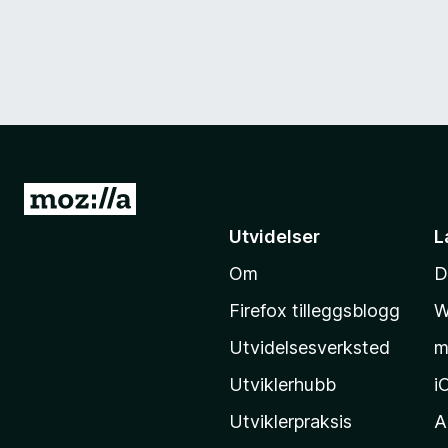
G
å
Utvidelser
L
t
Om
D
i
l
Firefox tilleggsblogg
W
M
Utvidelsesverksted
m
o
z
Utviklerhubb
i
i
Utviklerpraksis
A
l