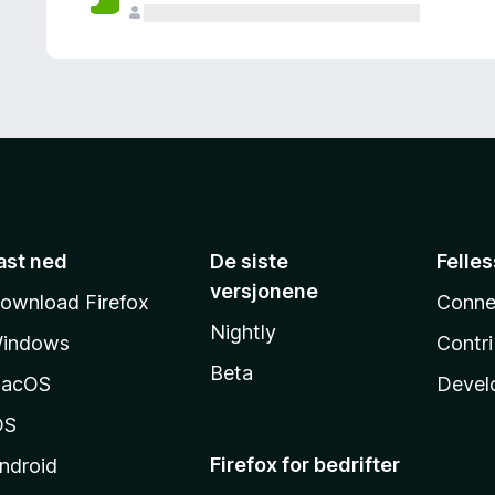
ast ned
De siste
Felle
versjonene
ownload Firefox
Conne
Nightly
indows
Contr
Beta
acOS
Devel
OS
Firefox for bedrifter
ndroid