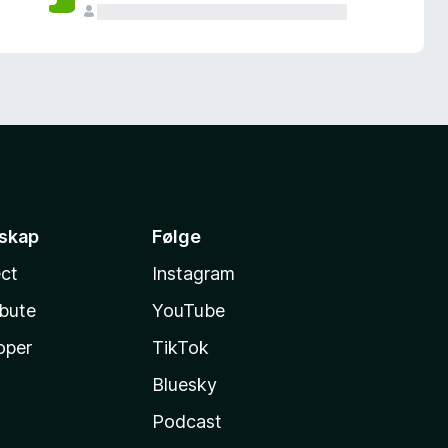
sskap
Følge
ct
Instagram
ibute
YouTube
oper
TikTok
Bluesky
Podcast