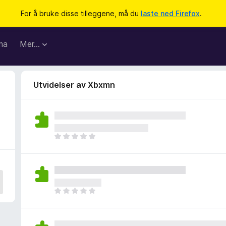
For å bruke disse tilleggene, må du
laste ned Firefox
.
ma
Mer…
Utvidelser av Xbxmn
D
e
t
e
r
i
D
n
e
g
t
e
e