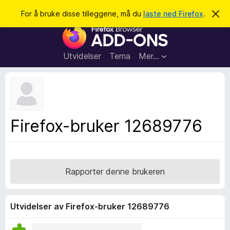
S
Logg inn
For å bruke disse tilleggene, må du
laste ned Firefox
.
A
v
ø
T
v
k
i
i
s
l
d
Utvidelser
Tema
Mer…
e
l
n
e
n
e
g
m
g
e
l
f
Firefox-bruker 12689776
d
o
i
n
r
g
F
e
n
i
Rapporter denne brukeren
r
e
f
Utvidelser av Firefox-bruker 12689776
o
x