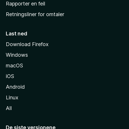
j
Rapporter en feil
e
Retningsliner for omtaler
m
m
e
Last ned
s
Download Firefox
i
Windows
d
e
macOS
iOS
Android
Linux
All
De siste versjonene