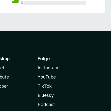
sskap
Følge
ct
Instagram
ibute
YouTube
oper
TikTok
Bluesky
Podcast