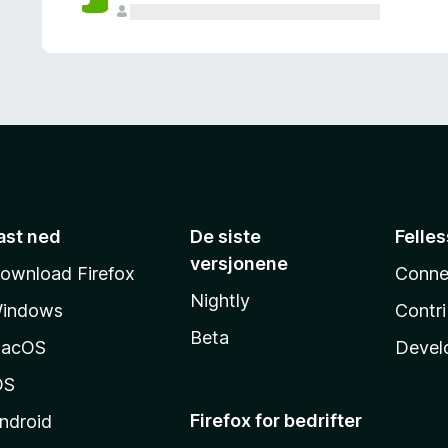
ast ned
De siste
Felle
versjonene
ownload Firefox
Conne
Nightly
indows
Contr
Beta
acOS
Devel
OS
Firefox for bedrifter
ndroid