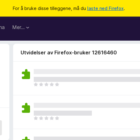
For å bruke disse tilleggene, må du
laste ned Firefox
.
ma
Mer…
Utvidelser av Firefox-bruker 12616460
D
e
t
e
r
i
D
n
e
g
t
e
e