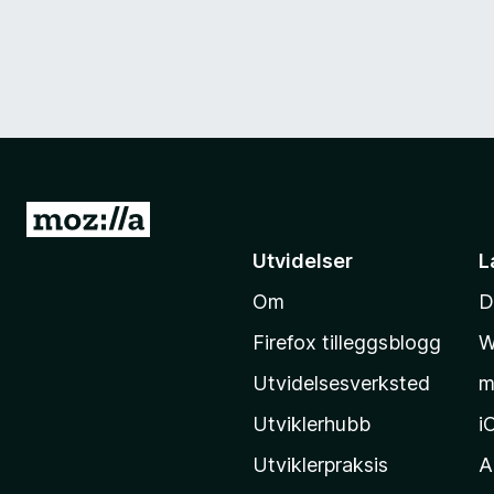
G
å
Utvidelser
L
t
Om
D
i
l
Firefox tilleggsblogg
W
M
Utvidelsesverksted
m
o
z
Utviklerhubb
i
i
Utviklerpraksis
A
l