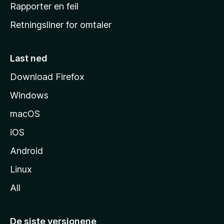
j
Rapporter en feil
e
Retningsliner for omtaler
m
m
e
Last ned
s
Download Firefox
i
Windows
d
e
macOS
iOS
Android
Linux
All
De siste versjonene