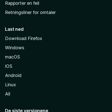
j
Rapporter en feil
e
Retningsliner for omtaler
m
m
e
Last ned
s
Download Firefox
i
Windows
d
e
macOS
iOS
Android
Linux
All
De siste versjonene