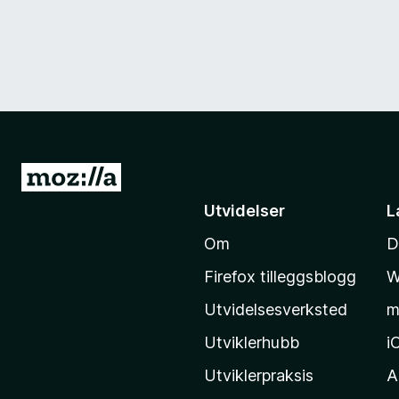
G
å
Utvidelser
L
t
Om
D
i
l
Firefox tilleggsblogg
W
M
Utvidelsesverksted
m
o
z
Utviklerhubb
i
i
Utviklerpraksis
A
l