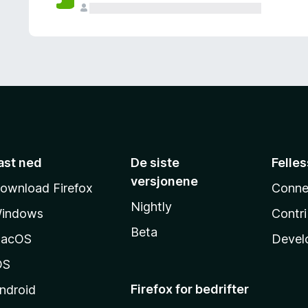
ast ned
De siste
Felle
versjonene
ownload Firefox
Conne
Nightly
indows
Contr
Beta
acOS
Devel
OS
Firefox for bedrifter
ndroid