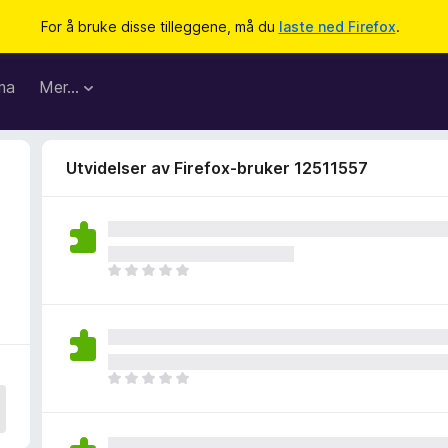
For å bruke disse tilleggene, må du
laste ned Firefox
.
ma
Mer…
Utvidelser av Firefox-bruker 12511557
D
e
t
e
r
i
D
n
e
g
t
e
e