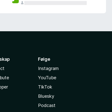
sskap
Følge
ct
Instagram
ibute
YouTube
oper
TikTok
Bluesky
Podcast