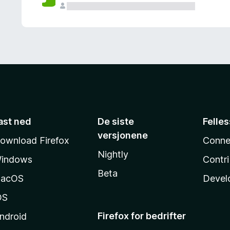
ast ned
De siste
Felle
versjonene
ownload Firefox
Conne
Nightly
indows
Contr
Beta
acOS
Devel
OS
Firefox for bedrifter
ndroid