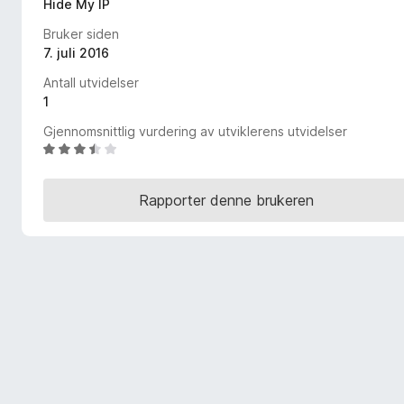
Hide My IP
-
Bruker siden
n
7. juli 2016
e
t
Antall utvidelser
t
1
l
Gjennomsnittlig vurdering av utviklerens utvidelser
e
V
s
u
e
r
Rapporter denne brukeren
d
r
e
r
t
t
i
l
3
,
5
u