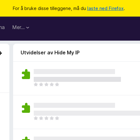
For å bruke disse tilleggene, må du
laste ned Firefox
.
ma
Mer…
Utvidelser av Hide My IP
D
e
t
e
r
i
D
n
e
g
t
e
e