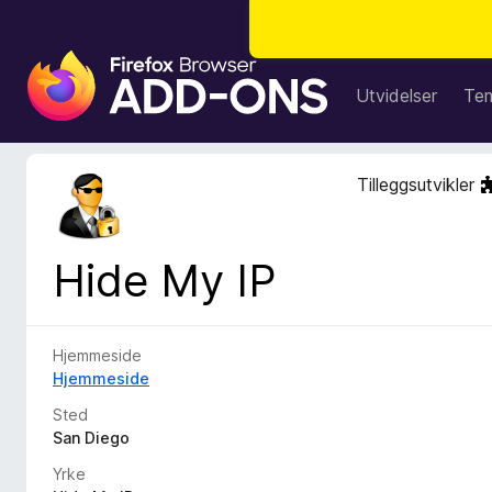
T
i
Utvidelser
Te
l
l
e
Tilleggsutvikler
g
g
f
Hide My IP
o
r
F
i
Hjemmeside
r
Hjemmeside
e
Sted
f
San Diego
o
Yrke
x