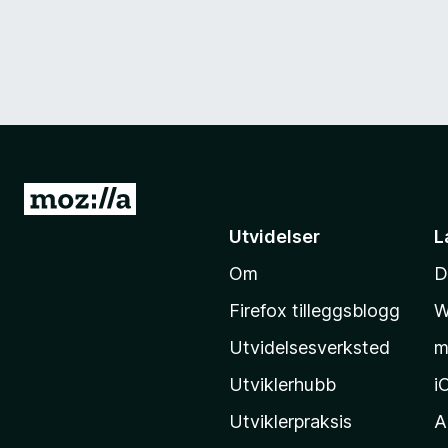
G
å
Utvidelser
L
t
Om
D
i
l
Firefox tilleggsblogg
W
M
Utvidelsesverksted
m
o
z
Utviklerhubb
i
i
Utviklerpraksis
A
l