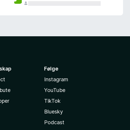
sskap
Følge
ct
Instagram
ibute
YouTube
oper
TikTok
Bluesky
Podcast