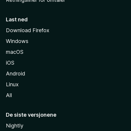
m
m
e
Last ned
s
Download Firefox
i
Windows
d
e
macOS
iOS
Android
Linux
All
De siste versjonene
Nightly