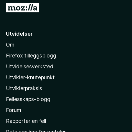
-
G
n
å
e
t
t
i
Utvidelser
t
l
l
Om
M
e
o
s
Firefox tilleggsblogg
e
z
Utvidelsesverksted
r
i
Utvikler-knutepunkt
l
l
Utviklerpraksis
a
Fellesskaps-blogg
s
h
Forum
j
Rapporter en feil
e
Retningsliner for omtaler