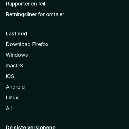
j
Rapporter en feil
e
Retningsliner for omtaler
m
m
e
Last ned
s
Download Firefox
i
Windows
d
e
macOS
iOS
Android
Linux
All
De siste versjonene