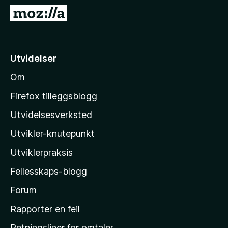
-
G
n
å
e
t
t
i
Utvidelser
t
l
l
Om
M
e
o
s
Firefox tilleggsblogg
e
z
Utvidelsesverksted
r
i
Utvikler-knutepunkt
l
l
Utviklerpraksis
a
Fellesskaps-blogg
s
h
Forum
j
Rapporter en feil
e
Retningsliner for omtaler