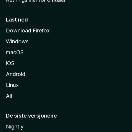
m
m
e
Last ned
s
Download Firefox
i
Windows
d
e
macOS
iOS
Android
Linux
All
De siste versjonene
Nightly