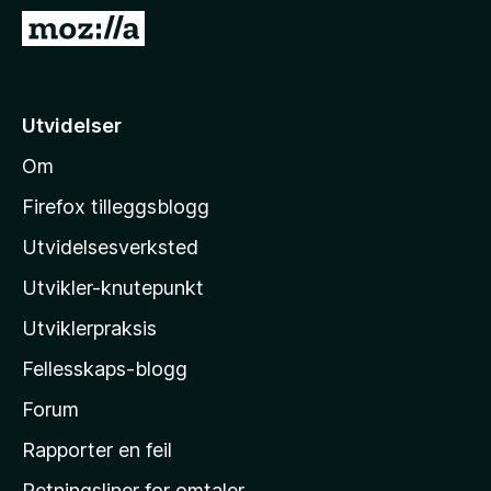
-
G
n
å
e
t
t
i
Utvidelser
t
l
l
Om
M
e
o
s
Firefox tilleggsblogg
e
z
Utvidelsesverksted
r
i
Utvikler-knutepunkt
l
l
Utviklerpraksis
a
Fellesskaps-blogg
s
h
Forum
j
Rapporter en feil
e
Retningsliner for omtaler