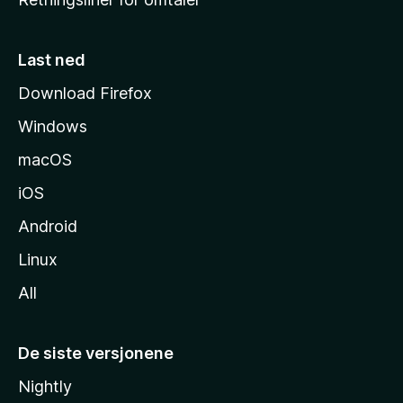
m
m
e
Last ned
s
Download Firefox
i
Windows
d
e
macOS
iOS
Android
Linux
All
De siste versjonene
Nightly