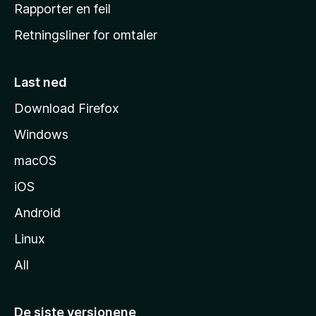
j
Rapporter en feil
e
Retningsliner for omtaler
m
m
e
Last ned
s
Download Firefox
i
Windows
d
e
macOS
iOS
Android
Linux
All
De siste versjonene