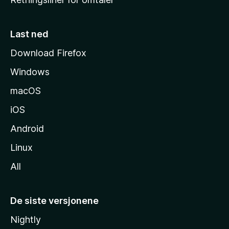
m
m
e
Last ned
s
Download Firefox
i
Windows
d
e
macOS
iOS
Android
Linux
All
De siste versjonene
Nightly