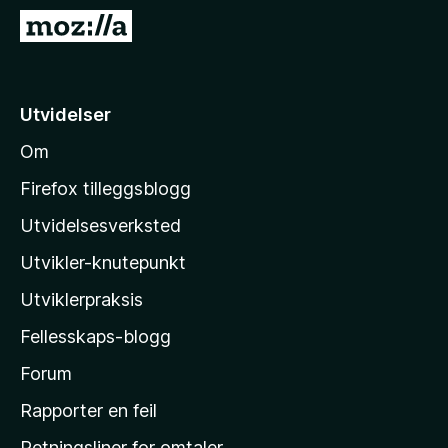
-
G
n
å
e
t
t
i
Utvidelser
t
l
l
Om
M
e
o
s
Firefox tilleggsblogg
e
z
Utvidelsesverksted
r
i
Utvikler-knutepunkt
l
l
Utviklerpraksis
a
Fellesskaps-blogg
s
h
Forum
j
Rapporter en feil
e
Retningsliner for omtaler