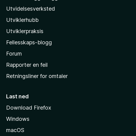
r
z
e
Utvidelsesverksted
i
n
i
n
n
Utviklerhubb
l
g
å
e
l
Utviklerpraksis
r
a
e
Fellesskaps-blogg
s
n
h
Forum
n
å
j
Rapporter en feil
e
Retningsliner for omtaler
m
m
e
Last ned
s
Download Firefox
i
Windows
d
e
macOS