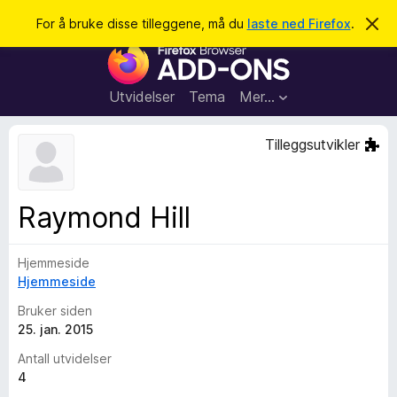
S
Logg inn
For å bruke disse tilleggene, må du
laste ned Firefox
.
A
v
ø
T
v
k
i
i
s
l
d
Utvidelser
Tema
Mer…
e
l
n
e
n
Tilleggsutvikler
e
g
m
g
e
l
f
Raymond Hill
d
o
i
n
r
g
Hjemmeside
F
e
n
Hjemmeside
i
r
Bruker siden
e
25. jan. 2015
f
Antall utvidelser
o
4
x