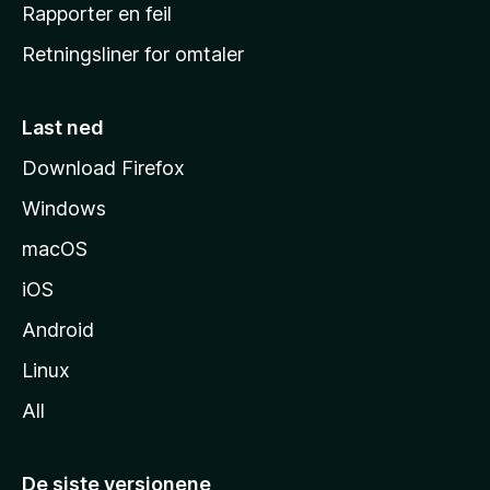
j
Rapporter en feil
e
Retningsliner for omtaler
m
m
e
Last ned
s
Download Firefox
i
Windows
d
e
macOS
iOS
Android
Linux
All
De siste versjonene